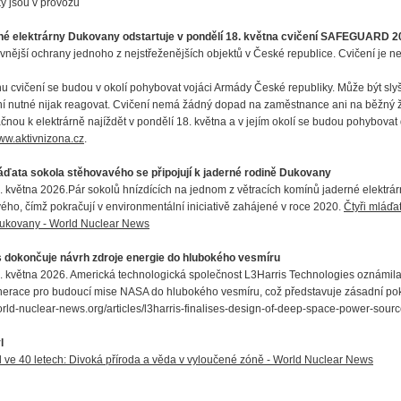
y jsou v provozu
né elektrárny Dukovany odstartuje v pondělí 18. května cvičení SAFEGUARD 2
 vnější ochrany jednoho z nejstřeženějších objektů v České republice. Cvičení je nev
u cvičení se budou v okolí pohybovat vojáci Armády České republiky. Může být slyše
ní nutné nijak reagovat. Cvičení nemá žádný dopad na zaměstnance ani na běžný ži
čnou k elektrárně najíždět v pondělí 18. května a v jejím okolí se budou pohybovat d
w.aktivnizona.cz
.
áďata sokola stěhovavého se připojují k jaderné rodině Dukovany
. května 2026.Pár sokolů hnízdících na jednom z větracích komínů jaderné elektrár
ého, čímž pokračují v environmentální iniciativě zahájené v roce 2020.
Čtyři mláďa
ukovany - World Nuclear News
s dokončuje návrh zdroje energie do hlubokého vesmíru
. května 2026. Americká technologická společnost L3Harris Technologies oznámila
erace pro budoucí mise NASA do hlubokého vesmíru, což představuje zásadní pokr
world-nuclear-news.org/articles/l3harris-finalises-design-of-deep-space-powe
l
 ve 40 letech: Divoká příroda a věda v vyloučené zóně - World Nuclear News