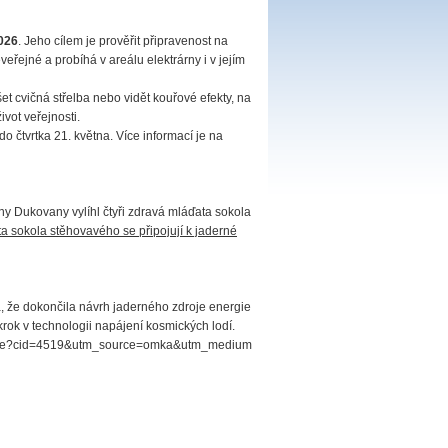
026
. Jeho cílem je prověřit připravenost na
eřejné a probíhá v areálu elektrárny i v jejím
t cvičná střelba nebo vidět kouřové efekty, na
vot veřejnosti.
o čtvrtka 21. května. Více informací je na
ny Dukovany vylíhl čtyři zdravá mláďata sokola
ta sokola stěhovavého se připojují k jaderné
, že dokončila návrh jaderného zdroje energie
ok v technologii napájení kosmických lodí.
r-source?cid=4519&utm_source=omka&utm_medium