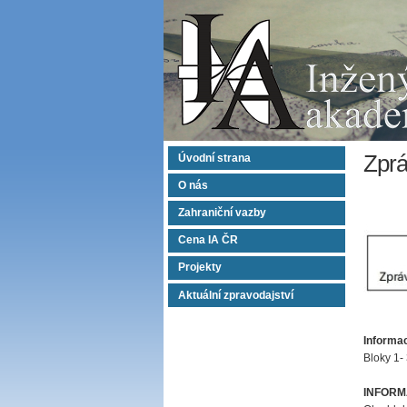
Zprá
Úvodní strana
O nás
Zahraniční vazby
Cena IA ČR
Projekty
Aktuální zpravodajství
Informa
Bloky 1-
INFORM