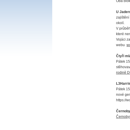
Oba blok
U Jader
zajištění
okolí.
V průběh
které ne
Vojáci za
webu
ww
Čtyři ml
Pátek 15
stěhovav
rodině D
L3Harri
Pátek 15
nové gen
https://
Černoby
Černobyl